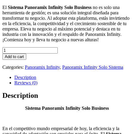
El
Sistema Panoramix Infinity Solo Business
no es solo una
herramienta de gestión; es una solución integral diseñada para
transformar tu negocio. Al adoptar esta plataforma, estás invirtiendo
en la eficiencia, la competitividad y el crecimiento sostenible de tu
empresa. Eleva tu negocio al máximo potencial y destaca en tu
industria con la innovación y el respaldo de Panoramix Infinity.
¡Comienza hoy y lleva tu negocio a nuevas alturas!
PANORAMIX
INFINITY
Add to cart
SOLO
SISTEMA
Categories:
Panoramix Infinity
,
Panoramix Infinity Solo Sistema
BUSINESS
quantity
Description
Reviews (0)
Description
Sistema Panoramix Infinity Solo Business
En el competitivo mundo empresarial de hoy, la eficiencia y la
capacidad de adaptación son cruciales para el éxito. El
Sistema